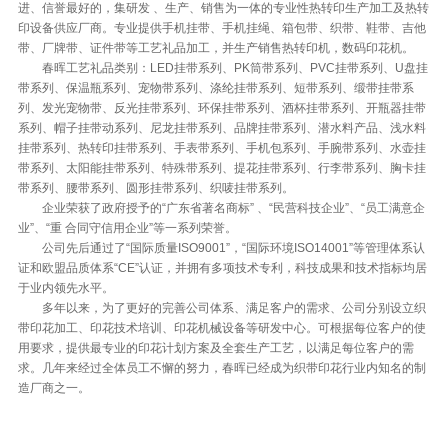
进、信誉最好的，集研发 、生产、销售为一体的专业性热转印生产加工及热转
印设备供应厂商。专业提供手机挂带、手机挂绳、箱包带、织带、鞋带、吉他
带、厂牌带、证件带等工艺礼品加工，并生产销售热转印机，数码印花机。
春晖工艺礼品类别：LED挂带系列、PK筒带系列、PVC挂带系列、U盘挂
带系列、保温瓶系列、宠物带系列、涤纶挂带系列、短带系列、缎带挂带系
列、发光宠物带、反光挂带系列、环保挂带系列、酒杯挂带系列、开瓶器挂带
系列、帽子挂带动系列、尼龙挂带系列、品牌挂带系列、潜水料产品、浅水料
挂带系列、热转印挂带系列、手表带系列、手机包系列、手腕带系列、水壶挂
带系列、太阳能挂带系列、特殊带系列、提花挂带系列、行李带系列、胸卡挂
带系列、腰带系列、圆形挂带系列、织唛挂带系列。
企业荣获了政府授予的“广东省著名商标” 、“民营科技企业”、“员工满意企
业”、“重 合同守信用企业”等一系列荣誉。
公司先后通过了“国际质量ISO9001”，“国际环境ISO14001”等管理体系认
证和欧盟品质体系“CE”认证，并拥有多项技术专利，科技成果和技术指标均居
于业内领先水平。
多年以来，为了更好的完善公司体系、满足客户的需求、公司分别设立织
带印花加工、印花技术培训、印花机械设备等研发中心。可根据每位客户的使
用要求，提供最专业的印花计划方案及全套生产工艺，以满足每位客户的需
求。几年来经过全体员工不懈的努力，春晖已经成为织带印花行业内知名的制
造厂商之一。