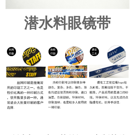
潜水料眼镜带