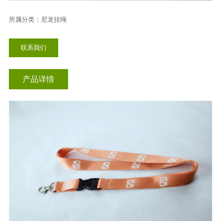
其他挂绳
所属分类：尼龙挂绳
尼龙挂绳
联系我们
丝印织带
提花挂绳
产品详情
热转印挂绳
设备挂绳
口罩